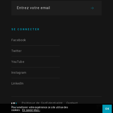
SE CONNECTER
Facebook
Twitter
YouTube
Instagram
LinkedIn
Politique de Confidentialité
Contact
Pour améliorer votre expérience ce site utilise des
© Les Films du Fleuve 2026
OK
cookies.
En savoir plus ›