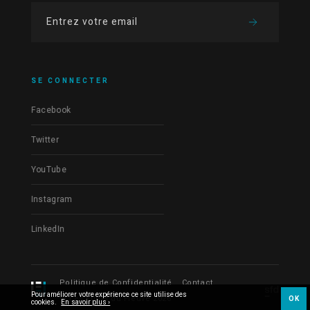
SE CONNECTER
Facebook
Twitter
YouTube
Instagram
LinkedIn
Politique de Confidentialité
Contact
Pour améliorer votre expérience ce site utilise des
© Les Films du Fleuve 2026
OK
cookies.
En savoir plus ›