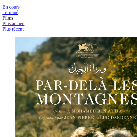
En cours
Terminé
Films
Plus ancien
Plus récent