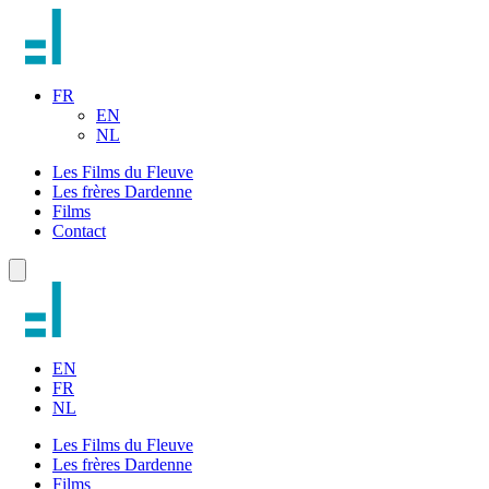
FR
EN
NL
Les Films du Fleuve
Les frères Dardenne
Films
Contact
EN
FR
NL
Les Films du Fleuve
Les frères Dardenne
Films