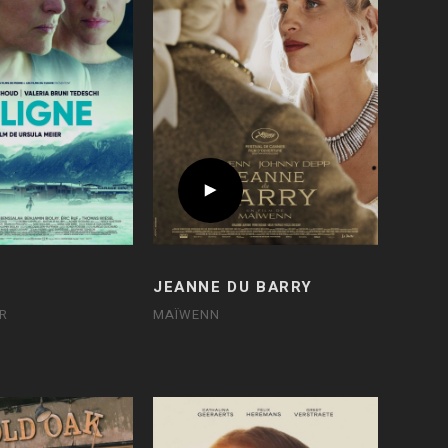
JEANNE DU BARRY
R
MAÏWENN