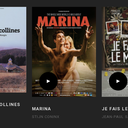
COLLINES
MARINA
JE FAIS L
STIJN CONINX
JEAN-PAUL 