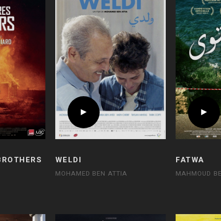
 BROTHERS
WELDI
FATWA
MOHAMED BEN ATTIA
MAHMOUD B