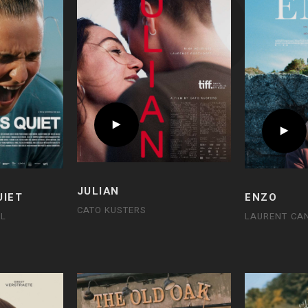
JULIAN
UIET
ENZO
CATO KUSTERS
JL
LAURENT CA