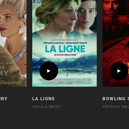
RRY
LA LIGNE
BOWLING 
URSULA MEIER
PATRICIA MA