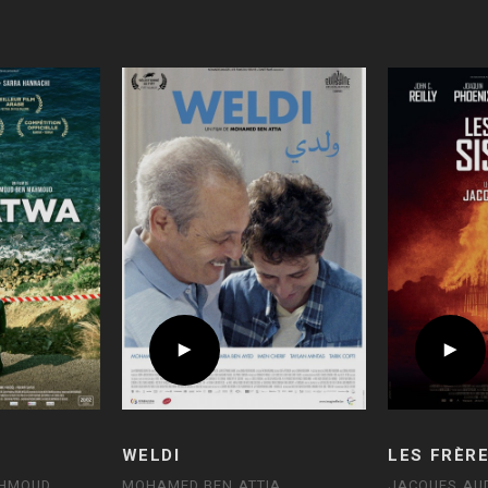
WELDI
LES FRÈR
HMOUD
MOHAMED BEN ATTIA
JACQUES AU