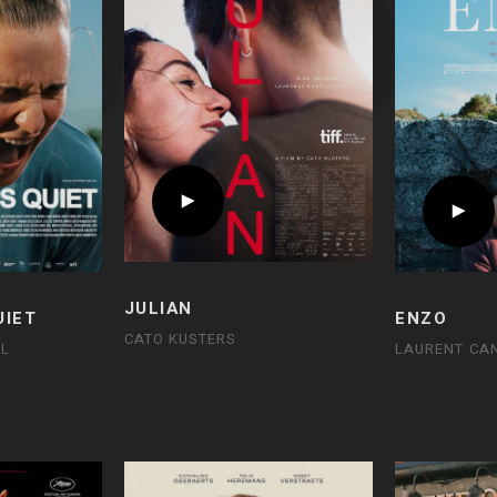
JULIAN
UIET
ENZO
CATO KUSTERS
JL
LAURENT CA