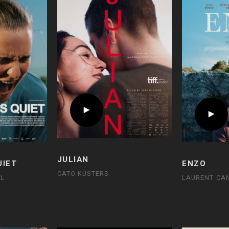
JULIAN
UIET
ENZO
CATO KUSTERS
JL
LAURENT CA