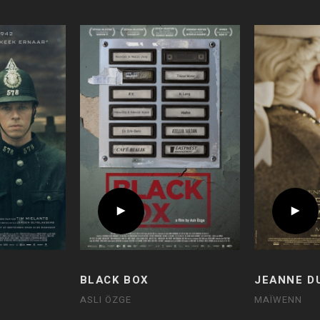
BLACK BOX
JEANNE D
ASLI ÖZGE
MAÏWENN