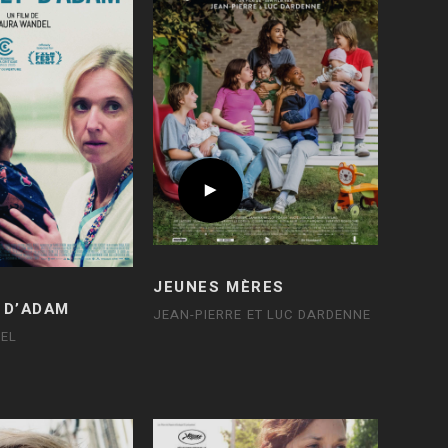
JEUNES MÈRES
 D’ADAM
JEAN-PIERRE ET LUC DARDENNE
EL