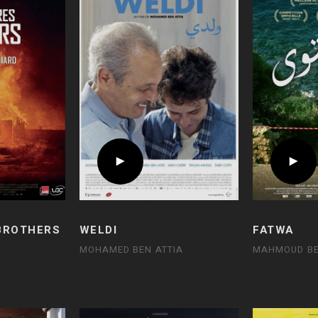
 BROTHERS
WELDI
FATWA
MOHAMED BEN ATTIA
MAHMOUD B